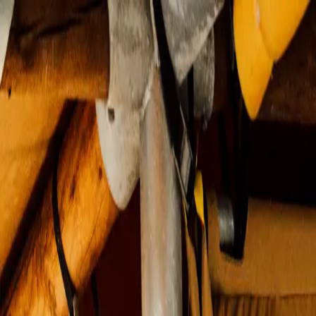
Notre Blog
camping@lemoulindesoies.bzh
02 97 55 53 26
EN
DE
Le Camping
Hébergements
Animations