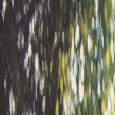
Notre Blog
camping@lemoulindesoies.bzh
02 97 55 53 26
EN
DE
Le Camping
Hébergements
Animations