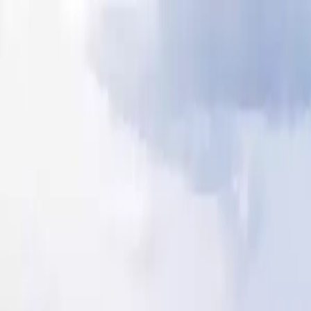
Unser Blog
camping@lemoulindesoies.bzh
02 97 55 53 26
FR
EN
Der Campingplatz
Unterkünfte
Animationen